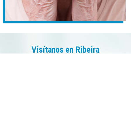
Visítanos en Ribeira
Avenida do Malecón, 58, 4ºA - 15960 Ribeira (A
Coruña)
Pide cita en el teléfono: 981 874 194
Tenemos una amplia experiencia