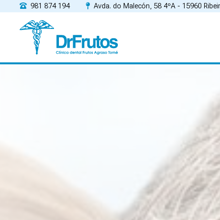
981 874 194
Avda. do Malecón, 58 4ºA - 15960 Ribei