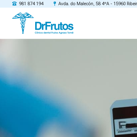
981 874 194
Avda. do Malecón, 58 4ºA - 15960 Ribei