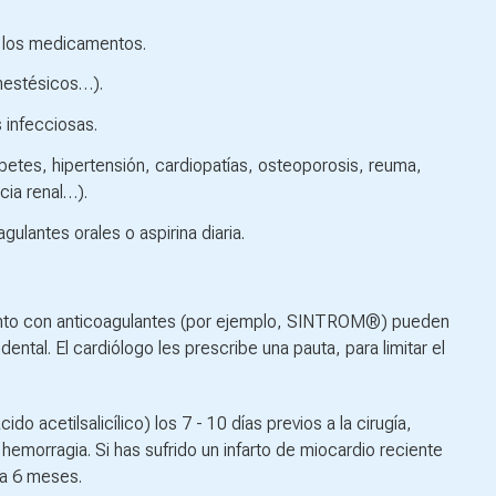
 los medicamentos.
anestésicos…).
infecciosas.
betes, hipertensión, cardiopatías, osteoporosis, reuma,
cia renal…).
ulantes orales o aspirina diaria.
ento con anticoagulantes (por ejemplo, SINTROM®) pueden
dental. El cardiólogo les prescribe una pauta, para limitar el
do acetilsalicílico) los 7 - 10 días previos a la cirugía,
hemorragia. Si has sufrido un infarto de miocardio reciente
ía 6 meses.